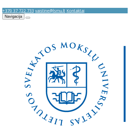
+370 37 722 733
vaistine@lsmu.lt
Kontaktai
Navigacija