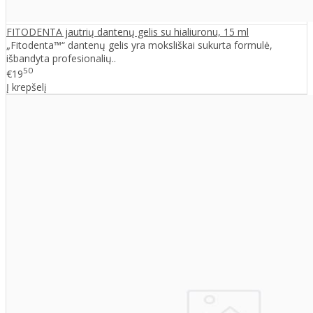
FITODENTA jautrių dantenų gelis su hialiuronu, 15 ml
„Fitodenta™“ dantenų gelis yra moksliškai sukurta formulė,
išbandyta profesionalių..
50
€19
Į krepšelį