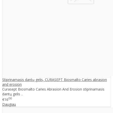
Stiprinamasis dantų gelis, CURASEPT Biosmalto Caries abrasion
and erosion
Curasept Biosmalto Caries Abrasion And Erosion stiprinamasis
dantų gelis ..
00
€16
Daugiau