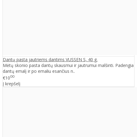
Dantų pasta jautriems dantims VUSSEN S, 40 g.
Mėtų skonio pasta dantų skausmui ir jautrumui malšinti. Padengia
dantų emalį ir po emaliu esančius n..
00
€10
Į krepšelį