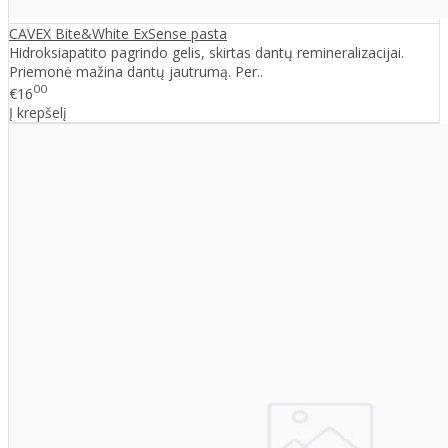
CAVEX Bite&White ExSense pasta
Hidroksiapatito pagrindo gelis, skirtas dantų remineralizacijai.
Priemonė mažina dantų jautrumą. Per..
00
€16
Į krepšelį