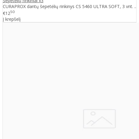
Šepetėlių rinkiniai x3
CURAPROX dantų šepetėlių rinkinys CS 5460 ULTRA SOFT, 3 vnt. ..
50
€12
Į krepšelį