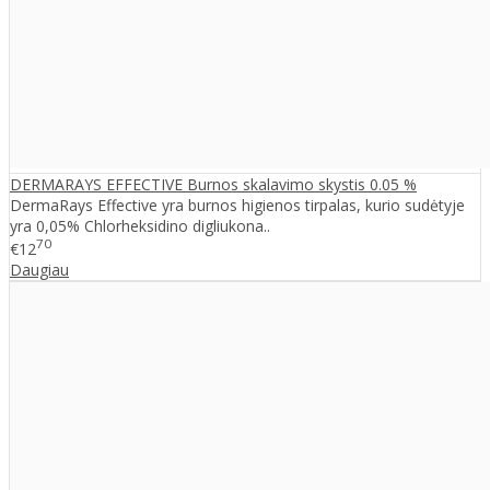
DERMARAYS EFFECTIVE Burnos skalavimo skystis 0.05 %
DermaRays Effective yra burnos higienos tirpalas, kurio sudėtyje
yra 0,05% Chlorheksidino digliukona..
70
€12
Daugiau