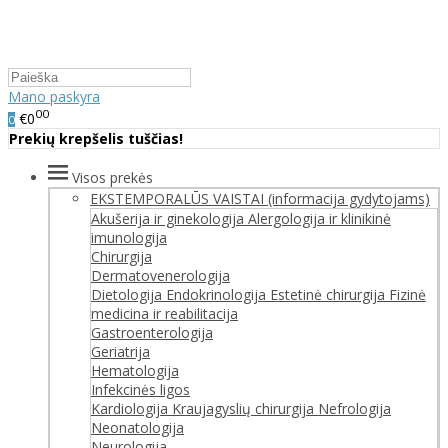
Mano paskyra
00
€0
0
Prekių krepšelis tuščias!
Visos prekės
EKSTEMPORALŪS VAISTAI (informacija gydytojams)
Akušerija ir ginekologija
Alergologija ir klinikinė
imunologija
Chirurgija
Dermatovenerologija
Dietologija
Endokrinologija
Estetinė chirurgija
Fizinė
medicina ir reabilitacija
Gastroenterologija
Geriatrija
Hematologija
Infekcinės ligos
Kardiologija
Kraujagyslių chirurgija
Nefrologija
Neonatologija
Neurologija