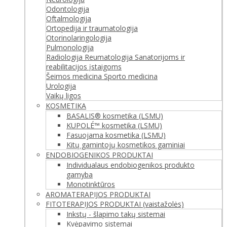
Odontologija
Oftalmologija
Ortopedija ir traumatologija
Otorinolaringologija
Pulmonologija
Radiologija
Reumatologija
Sanatorijoms ir
reabilitacijos įstaigoms
Šeimos medicina
Sporto medicina
Urologija
Vaikų ligos
KOSMETIKA
BASALIS® kosmetika (LSMU)
KUPOLÉ™ kosmetika (LSMU)
Fasuojama kosmetika (LSMU)
Kitų gamintojų kosmetikos gaminiai
ENDOBIOGENIKOS PRODUKTAI
Individualaus endobiogenikos produkto
gamyba
Monotinktūros
AROMATERAPIJOS PRODUKTAI
FITOTERAPIJOS PRODUKTAI (vaistažolės)
Inkstų - šlapimo takų sistemai
Kvėpavimo sistemai