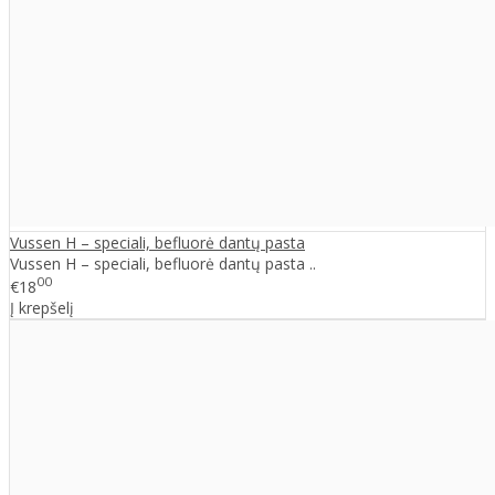
Vussen H – speciali, befluorė dantų pasta
Vussen H – speciali, befluorė dantų pasta ..
00
€18
Į krepšelį