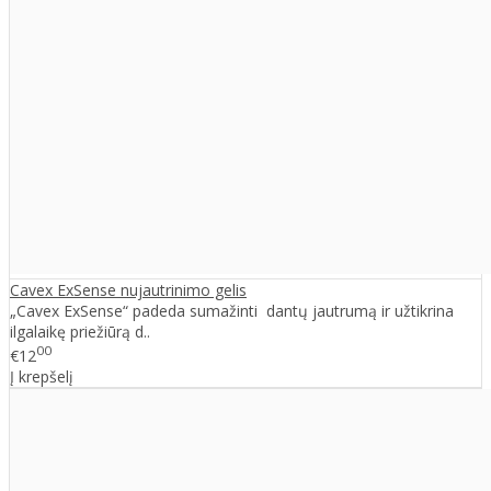
Cavex ExSense nujautrinimo gelis
„Cavex ExSense“ padeda sumažinti dantų jautrumą ir užtikrina
ilgalaikę priežiūrą d..
00
€12
Į krepšelį