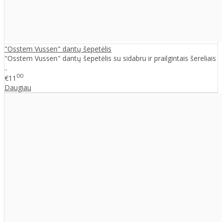
"Osstem Vussen" dantų šepetėlis
"Osstem Vussen" dantų šepetėlis su sidabru ir prailgintais šereliais
..
00
€11
Daugiau