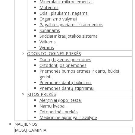
Mineralai ir mikroelementai
Moterims
Odai, plaukams, nagams
Organizmo valymui
Pagalba sąnariams ir raumenims
Sąnariams
Širdžiai ir kraujotakos sistemai
Vaikams
Vyrams
ODONTOLOGINĖS PREKĖS
Dantų higienos priemonės
Ortodontijos priemonės
Priemonės burnos ertmės ir dantų būklei
gerinti
Priemonės dantų balinimui
Priemonės dantų stiprinimui
KITOS PREKĖS
Alerginiai (lopo) testai
Namų kvapai
Ortopedinės prekės
Medicininė apranga ir avalynė
NAUJIENOS
MŪSŲ GAMINIAI