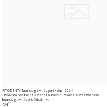
FITODENTA burnos gleivinės purškalas, 20 ml
Fitodenta natūralios sudėties burnos purškalas skirtas kasdienei
burnos gleivinės priežiūrai ir komf..
50
€24