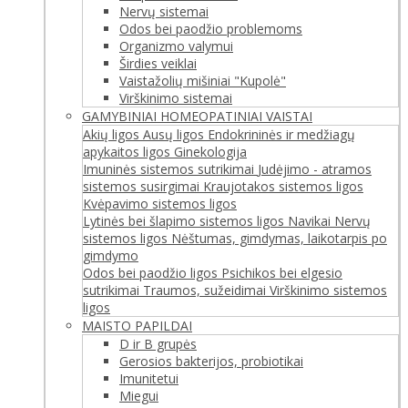
Nervų sistemai
Odos bei paodžio problemoms
Organizmo valymui
Širdies veiklai
Vaistažolių mišiniai "Kupolė"
Virškinimo sistemai
GAMYBINIAI HOMEOPATINIAI VAISTAI
Akių ligos
Ausų ligos
Endokrininės ir medžiagų
apykaitos ligos
Ginekologija
Imuninės sistemos sutrikimai
Judėjimo - atramos
sistemos susirgimai
Kraujotakos sistemos ligos
Kvėpavimo sistemos ligos
Lytinės bei šlapimo sistemos ligos
Navikai
Nervų
sistemos ligos
Nėštumas, gimdymas, laikotarpis po
gimdymo
Odos bei paodžio ligos
Psichikos bei elgesio
sutrikimai
Traumos, sužeidimai
Virškinimo sistemos
ligos
MAISTO PAPILDAI
D ir B grupės
Gerosios bakterijos, probiotikai
Imunitetui
Miegui