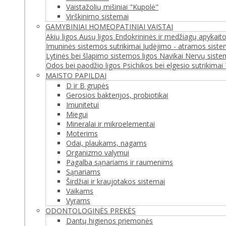
Vaistažolių mišiniai "Kupolė"
Virškinimo sistemai
GAMYBINIAI HOMEOPATINIAI VAISTAI
Akių ligos
Ausų ligos
Endokrininės ir medžiagų apykaito
Imuninės sistemos sutrikimai
Judėjimo - atramos siste
Lytinės bei šlapimo sistemos ligos
Navikai
Nervų siste
Odos bei paodžio ligos
Psichikos bei elgesio sutrikimai
MAISTO PAPILDAI
D ir B grupės
Gerosios bakterijos, probiotikai
Imunitetui
Miegui
Mineralai ir mikroelementai
Moterims
Odai, plaukams, nagams
Organizmo valymui
Pagalba sąnariams ir raumenims
Sąnariams
Širdžiai ir kraujotakos sistemai
Vaikams
Vyrams
ODONTOLOGINĖS PREKĖS
Dantų higienos priemonės