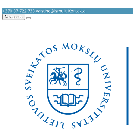
+370 37 722 733
vaistine@lsmu.lt
Kontaktai
Navigacija