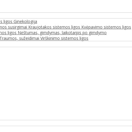
s ligos
Ginekologija
mos susirgimai
Kraujotakos sistemos ligos
Kvėpavimo sistemos ligos
mos ligos
Nėštumas, gimdymas, laikotarpis po gimdymo
Traumos, sužeidimai
Virškinimo sistemos ligos