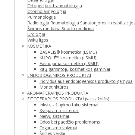
Ortopedija ir traumatologija
Otorinolaringologija
Pulmonologija
Radiologija
Reumatologija
Sanatorijoms ir reabilitacij
Šeimos medicina
Sporto medicina
Urologija
Vaikų ligos
KOSMETIKA
BASALIS® kosmetika (LSMU)
KUPOLÉ™ kosmetika (LSMU)
Fasuojama kosmetika (LSMU)
Kitų gamintojų kosmetikos gaminiai
ENDOBIOGENIKOS PRODUKTAI
Individualaus endobiogenikos produkto gamyba
Monotinktūros
AROMATERAPIJOS PRODUKTAI
FITOTERAPIJOS PRODUKTAI (vaistažolės)
Inkstų - šlapimo takų sistemai
Kvėpavimo sistemai
Nervų sistemai
Odos bei paodžio problemoms
Organizmo valymui
Širdies veiklai