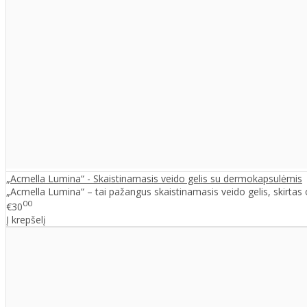
„Acmella Lumina“ - Skaistinamasis veido gelis su dermokapsulėmis
„Acmella Lumina“ – tai pažangus skaistinamasis veido gelis, skirtas 
00
€30
Į krepšelį