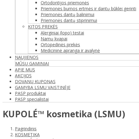
Ortodontijos priemonės
Priemonės burnos ertmės ir dantų būklei gerinti
Priemonės dantų balinimui
Priemonės dantų stiprinimui
KITOS PREKĖS
Alerginiai (lopo) testai
Namų kvapai
Ortopedinės prekės
Medicininė apranga ir avalynė
NAUJIENOS
MŪSŲ GAMINIAI
APIE MUS
AKCIJOS
DOVANŲ KUPONAS
GAMYBA LSMU VAISTINĖJE
PASP produktai
PASP specialistai
KUPOLÉ™ kosmetika (LSMU)
Pagrindinis
KOSMETIKA