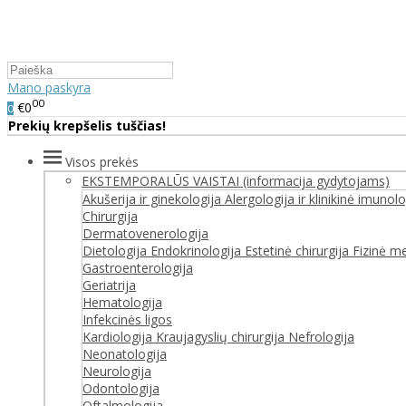
Mano paskyra
00
€0
0
Prekių krepšelis tuščias!
Visos prekės
EKSTEMPORALŪS VAISTAI (informacija gydytojams)
Akušerija ir ginekologija
Alergologija ir klinikinė imunolo
Chirurgija
Dermatovenerologija
Dietologija
Endokrinologija
Estetinė chirurgija
Fizinė med
Gastroenterologija
Geriatrija
Hematologija
Infekcinės ligos
Kardiologija
Kraujagyslių chirurgija
Nefrologija
Neonatologija
Neurologija
Odontologija
Oftalmologija