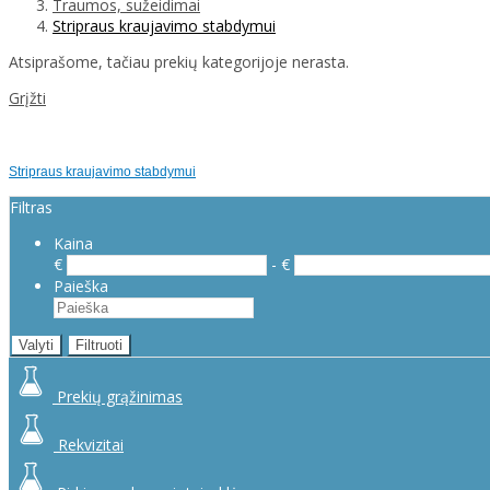
Traumos, sužeidimai
Stripraus kraujavimo stabdymui
Atsiprašome, tačiau prekių kategorijoje nerasta.
Grįžti
Stripraus kraujavimo stabdymui
Filtras
Kaina
€
- €
Paieška
Valyti
Filtruoti
Prekių grąžinimas
Rekvizitai