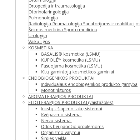
Ortopedija ir traumatologija
Otorinolaringologija
Pulmonologija
Radiologija
Reumatologija
Sanatorijoms ir reabilitacij
Šeimos medicina
Sporto medicina
Urologija
Vaikų ligos
KOSMETIKA
BASALIS® kosmetika (LSMU)
KUPOLÉ™ kosmetika (LSMU)
Fasuojama kosmetika (LSMU)
Kitų gamintojų kosmetikos gaminiai
ENDOBIOGENIKOS PRODUKTAI
Individualaus endobiogenikos produkto gamyba
Monotinktūros
AROMATERAPIJOS PRODUKTAI
FITOTERAPIJOS PRODUKTAI (vaistažolės)
Inkstų - šlapimo takų sistemai
Kvėpavimo sistemai
Nervų sistemai
Odos bei paodžio problemoms
Organizmo valymui
Širdies veiklai