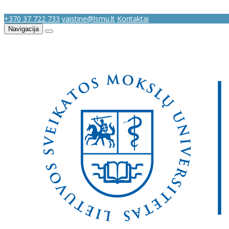
+370 37 722 733
vaistine@lsmu.lt
Kontaktai
Navigacija