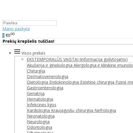
Mano paskyra
00
€0
0
Prekių krepšelis tuščias!
Visos prekės
EKSTEMPORALŪS VAISTAI (informacija gydytojams)
Akušerija ir ginekologija
Alergologija ir klinikinė imunolo
Chirurgija
Dermatovenerologija
Dietologija
Endokrinologija
Estetinė chirurgija
Fizinė med
Gastroenterologija
Geriatrija
Hematologija
Infekcinės ligos
Kardiologija
Kraujagyslių chirurgija
Nefrologija
Neonatologija
Neurologija
Odontologija
Oftalmologija