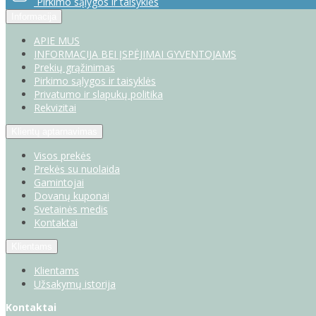
Pirkimo sąlygos ir taisyklės
Informacija
APIE MUS
INFORMACIJA BEI ĮSPĖJIMAI GYVENTOJAMS
Prekių grąžinimas
Pirkimo sąlygos ir taisyklės
Privatumo ir slapukų politika
Rekvizitai
Klientų aptarnavimas
Visos prekės
Prekės su nuolaida
Gamintojai
Dovanų kuponai
Svetainės medis
Kontaktai
Klientams
Klientams
Užsakymų istorija
Kontaktai