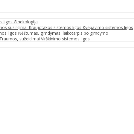
s ligos
Ginekologija
mos susirgimai
Kraujotakos sistemos ligos
Kvėpavimo sistemos ligos
mos ligos
Nėštumas, gimdymas, laikotarpis po gimdymo
Traumos, sužeidimai
Virškinimo sistemos ligos