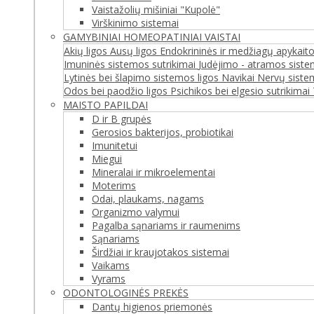
Vaistažolių mišiniai "Kupolė"
Virškinimo sistemai
GAMYBINIAI HOMEOPATINIAI VAISTAI
Akių ligos
Ausų ligos
Endokrininės ir medžiagų apykaito
Imuninės sistemos sutrikimai
Judėjimo - atramos siste
Lytinės bei šlapimo sistemos ligos
Navikai
Nervų siste
Odos bei paodžio ligos
Psichikos bei elgesio sutrikimai
MAISTO PAPILDAI
D ir B grupės
Gerosios bakterijos, probiotikai
Imunitetui
Miegui
Mineralai ir mikroelementai
Moterims
Odai, plaukams, nagams
Organizmo valymui
Pagalba sąnariams ir raumenims
Sąnariams
Širdžiai ir kraujotakos sistemai
Vaikams
Vyrams
ODONTOLOGINĖS PREKĖS
Dantų higienos priemonės