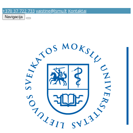
+370 37 722 733
vaistine@lsmu.lt
Kontaktai
Navigacija