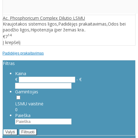
Ac. Phosphoricum Complex Dilutio LSMU
Kraujotakos sistemos ligos,Padidėjęs prakaitavimas,Odos bei
paodžio ligos,Hipotenzija (per žemas kra..
14
€7
Į krepšelį
Padidėjęs prakaitavimas
Filtras
Kaina
€
- €
Gamintojas
LSMU vaistinė
0
Paieška
Valyti
Filtruoti