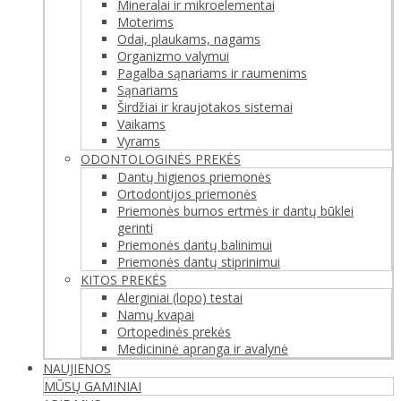
Mineralai ir mikroelementai
Moterims
Odai, plaukams, nagams
Organizmo valymui
Pagalba sąnariams ir raumenims
Sąnariams
Širdžiai ir kraujotakos sistemai
Vaikams
Vyrams
ODONTOLOGINĖS PREKĖS
Dantų higienos priemonės
Ortodontijos priemonės
Priemonės burnos ertmės ir dantų būklei
gerinti
Priemonės dantų balinimui
Priemonės dantų stiprinimui
KITOS PREKĖS
Alerginiai (lopo) testai
Namų kvapai
Ortopedinės prekės
Medicininė apranga ir avalynė
NAUJIENOS
MŪSŲ GAMINIAI