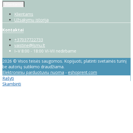
Klientams
Klientams
Užsakymų istorija
Kontaktai
+37037722733
vaistine@lsmu.lt
I–V 8:00 - 18:00 VI-VII nedirbame
2026 © Visos teisės saugomos. Kopijuoti, platinti svetainės turinį
be autorių sutikimo draudžiama.
Elektroninių parduotuvių nuoma
-
eshoprent.com
Rašyti
Skambinti