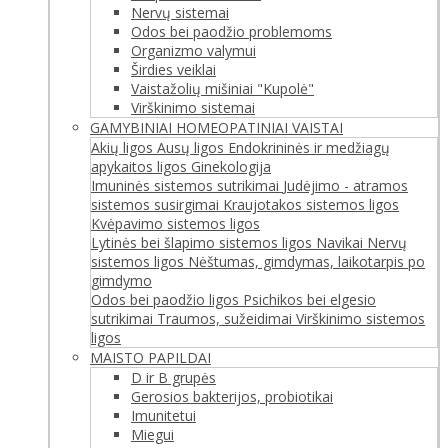
Nervų sistemai
Odos bei paodžio problemoms
Organizmo valymui
Širdies veiklai
Vaistažolių mišiniai "Kupolė"
Virškinimo sistemai
GAMYBINIAI HOMEOPATINIAI VAISTAI
Akių ligos
Ausų ligos
Endokrininės ir medžiagų
apykaitos ligos
Ginekologija
Imuninės sistemos sutrikimai
Judėjimo - atramos
sistemos susirgimai
Kraujotakos sistemos ligos
Kvėpavimo sistemos ligos
Lytinės bei šlapimo sistemos ligos
Navikai
Nervų
sistemos ligos
Nėštumas, gimdymas, laikotarpis po
gimdymo
Odos bei paodžio ligos
Psichikos bei elgesio
sutrikimai
Traumos, sužeidimai
Virškinimo sistemos
ligos
MAISTO PAPILDAI
D ir B grupės
Gerosios bakterijos, probiotikai
Imunitetui
Miegui