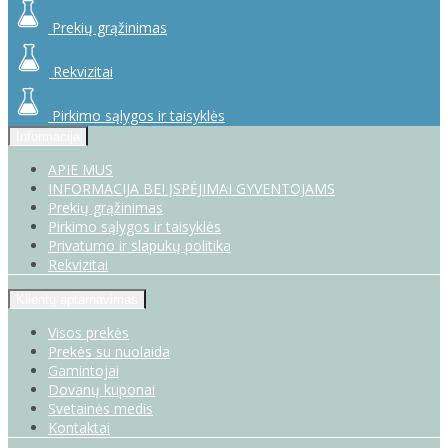
Prekių grąžinimas
Rekvizitai
Pirkimo sąlygos ir taisyklės
Informacija
APIE MUS
INFORMACIJA BEI ĮSPĖJIMAI GYVENTOJAMS
Prekių grąžinimas
Pirkimo sąlygos ir taisyklės
Privatumo ir slapukų politika
Rekvizitai
Klientų aptarnavimas
Visos prekės
Prekės su nuolaida
Gamintojai
Dovanų kuponai
Svetainės medis
Kontaktai