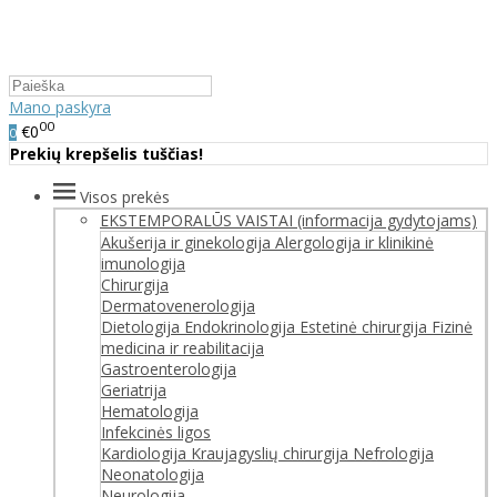
Mano paskyra
00
€0
0
Prekių krepšelis tuščias!
Visos prekės
EKSTEMPORALŪS VAISTAI (informacija gydytojams)
Akušerija ir ginekologija
Alergologija ir klinikinė
imunologija
Chirurgija
Dermatovenerologija
Dietologija
Endokrinologija
Estetinė chirurgija
Fizinė
medicina ir reabilitacija
Gastroenterologija
Geriatrija
Hematologija
Infekcinės ligos
Kardiologija
Kraujagyslių chirurgija
Nefrologija
Neonatologija
Neurologija