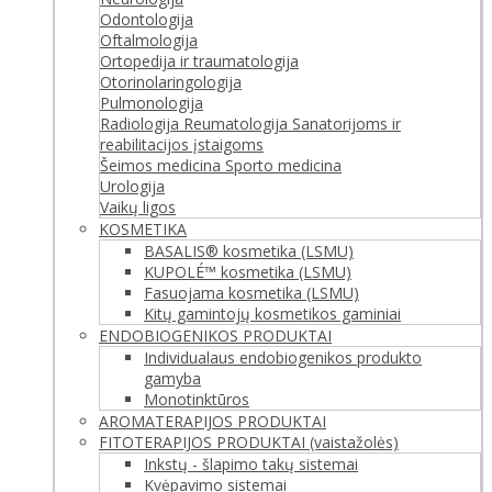
Odontologija
Oftalmologija
Ortopedija ir traumatologija
Otorinolaringologija
Pulmonologija
Radiologija
Reumatologija
Sanatorijoms ir
reabilitacijos įstaigoms
Šeimos medicina
Sporto medicina
Urologija
Vaikų ligos
KOSMETIKA
BASALIS® kosmetika (LSMU)
KUPOLÉ™ kosmetika (LSMU)
Fasuojama kosmetika (LSMU)
Kitų gamintojų kosmetikos gaminiai
ENDOBIOGENIKOS PRODUKTAI
Individualaus endobiogenikos produkto
gamyba
Monotinktūros
AROMATERAPIJOS PRODUKTAI
FITOTERAPIJOS PRODUKTAI (vaistažolės)
Inkstų - šlapimo takų sistemai
Kvėpavimo sistemai