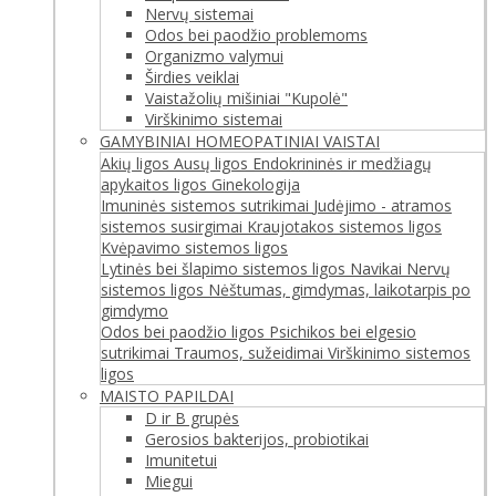
Nervų sistemai
Odos bei paodžio problemoms
Organizmo valymui
Širdies veiklai
Vaistažolių mišiniai "Kupolė"
Virškinimo sistemai
GAMYBINIAI HOMEOPATINIAI VAISTAI
Akių ligos
Ausų ligos
Endokrininės ir medžiagų
apykaitos ligos
Ginekologija
Imuninės sistemos sutrikimai
Judėjimo - atramos
sistemos susirgimai
Kraujotakos sistemos ligos
Kvėpavimo sistemos ligos
Lytinės bei šlapimo sistemos ligos
Navikai
Nervų
sistemos ligos
Nėštumas, gimdymas, laikotarpis po
gimdymo
Odos bei paodžio ligos
Psichikos bei elgesio
sutrikimai
Traumos, sužeidimai
Virškinimo sistemos
ligos
MAISTO PAPILDAI
D ir B grupės
Gerosios bakterijos, probiotikai
Imunitetui
Miegui