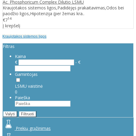
Ac. Phosphoricum Complex Dilutio LSMU
Kraujotakos sistemos ligos,Padidėjęs prakaitavimas,Odos bei
paodžio ligos,Hipotenzija (per žemas kra..
14
€7
Į krepšelį
Kraujotakos sistemos ligos
Filtras
Kaina
€
- €
Gamintojas
LSMU vaistinė
0
Paieška
Valyti
Filtruoti
Prekių grąžinimas