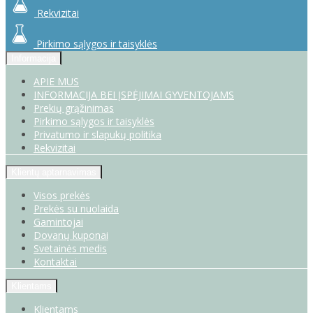
Rekvizitai
Pirkimo sąlygos ir taisyklės
Informacija
APIE MUS
INFORMACIJA BEI ĮSPĖJIMAI GYVENTOJAMS
Prekių grąžinimas
Pirkimo sąlygos ir taisyklės
Privatumo ir slapukų politika
Rekvizitai
Klientų aptarnavimas
Visos prekės
Prekės su nuolaida
Gamintojai
Dovanų kuponai
Svetainės medis
Kontaktai
Klientams
Klientams