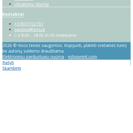
Užsakymų istorija
Kontaktai
+37037722733
vaistine@lsmu.lt
I–V 8:00 - 18:00 VI-VII nedirbame
2026 © Visos teisės saugomos. Kopijuoti, platinti svetainės turinį
be autorių sutikimo draudžiama.
Elektroninių parduotuvių nuoma
-
eshoprent.com
Rašyti
Skambinti