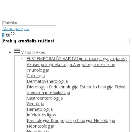
Mano paskyra
00
€0
0
Prekių krepšelis tuščias!
Visos prekės
EKSTEMPORALŪS VAISTAI (informacija gydytojams)
Akušerija ir ginekologija
Alergologija ir klinikinė
imunologija
Chirurgija
Dermatovenerologija
Dietologija
Endokrinologija
Estetinė chirurgija
Fizinė
medicina ir reabilitacija
Gastroenterologija
Geriatrija
Hematologija
Infekcinės ligos
Kardiologija
Kraujagyslių chirurgija
Nefrologija
Neonatologija
Neurologija