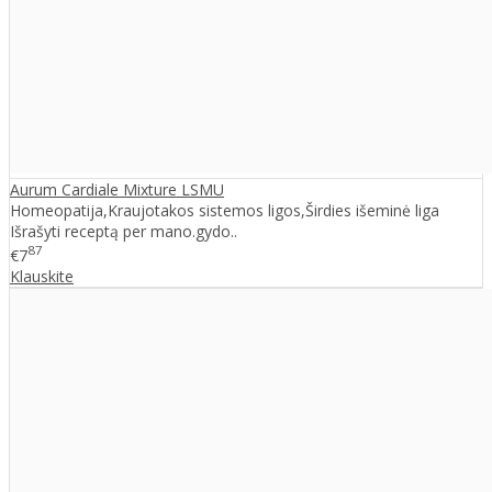
Aurum Cardiale Mixture LSMU
Homeopatija,Kraujotakos sistemos ligos,Širdies išeminė liga
Išrašyti receptą per mano.gydo..
87
€7
Klauskite