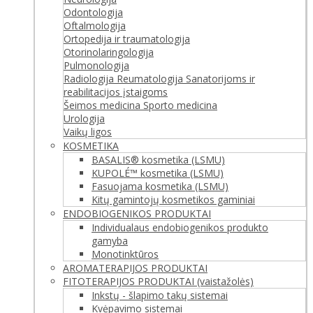
Odontologija
Oftalmologija
Ortopedija ir traumatologija
Otorinolaringologija
Pulmonologija
Radiologija
Reumatologija
Sanatorijoms ir
reabilitacijos įstaigoms
Šeimos medicina
Sporto medicina
Urologija
Vaikų ligos
KOSMETIKA
BASALIS® kosmetika (LSMU)
KUPOLÉ™ kosmetika (LSMU)
Fasuojama kosmetika (LSMU)
Kitų gamintojų kosmetikos gaminiai
ENDOBIOGENIKOS PRODUKTAI
Individualaus endobiogenikos produkto
gamyba
Monotinktūros
AROMATERAPIJOS PRODUKTAI
FITOTERAPIJOS PRODUKTAI (vaistažolės)
Inkstų - šlapimo takų sistemai
Kvėpavimo sistemai