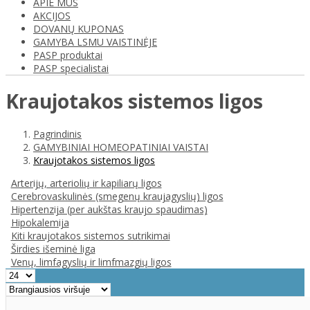
APIE MUS
AKCIJOS
DOVANŲ KUPONAS
GAMYBA LSMU VAISTINĖJE
PASP produktai
PASP specialistai
Kraujotakos sistemos ligos
Pagrindinis
GAMYBINIAI HOMEOPATINIAI VAISTAI
Kraujotakos sistemos ligos
Arterijų, arteriolių ir kapiliarų ligos
Cerebrovaskulinės (smegenų kraujagyslių) ligos
Hipertenzija (per aukštas kraujo spaudimas)
Hipokalemija
Kiti kraujotakos sistemos sutrikimai
Širdies išeminė liga
Venų, limfagyslių ir limfmazgių ligos