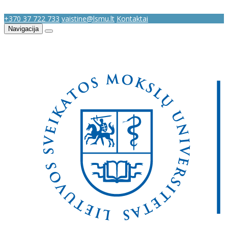
+370 37 722 733
vaistine@lsmu.lt
Kontaktai
Navigacija