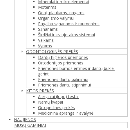
Mineralai ir mikroelementai
Moterims
Odai, plaukams, nagams
Organizmo valymui
Pagalba sąnariams ir raumenims
Sąnariams
Širdžiai ir kraujotakos sistemai
Vaikams
Vyrams
ODONTOLOGINĖS PREKĖS
Dantų higienos priemonės
Ortodontijos priemonės
Priemonės burnos ertmės ir dantų būklei
gerinti
Priemonės dantų balinimui
Priemonės dantų stiprinimui
KITOS PREKĖS
Alerginiai (lopo) testai
Namų kvapai
Ortopedinės prekės
Medicininė apranga ir avalynė
NAUJIENOS
MŪSŲ GAMINIAI