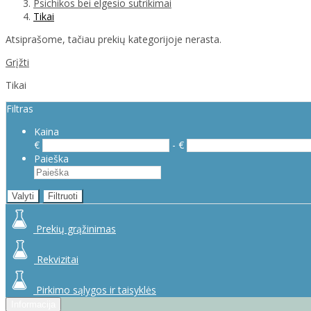
Psichikos bei elgesio sutrikimai
Tikai
Atsiprašome, tačiau prekių kategorijoje nerasta.
Grįžti
Tikai
Filtras
Kaina
€
- €
Paieška
Valyti
Filtruoti
Prekių grąžinimas
Rekvizitai
Pirkimo sąlygos ir taisyklės
Informacija