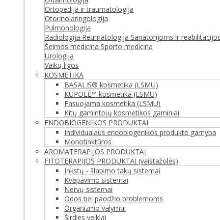
Ortopedija ir traumatologija
Otorinolaringologija
Pulmonologija
Radiologija
Reumatologija
Sanatorijoms ir reabilitacij
Šeimos medicina
Sporto medicina
Urologija
Vaikų ligos
KOSMETIKA
BASALIS® kosmetika (LSMU)
KUPOLÉ™ kosmetika (LSMU)
Fasuojama kosmetika (LSMU)
Kitų gamintojų kosmetikos gaminiai
ENDOBIOGENIKOS PRODUKTAI
Individualaus endobiogenikos produkto gamyba
Monotinktūros
AROMATERAPIJOS PRODUKTAI
FITOTERAPIJOS PRODUKTAI (vaistažolės)
Inkstų - šlapimo takų sistemai
Kvėpavimo sistemai
Nervų sistemai
Odos bei paodžio problemoms
Organizmo valymui
Širdies veiklai