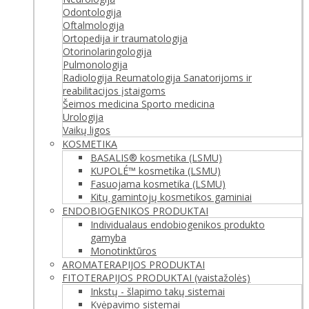
Odontologija
Oftalmologija
Ortopedija ir traumatologija
Otorinolaringologija
Pulmonologija
Radiologija
Reumatologija
Sanatorijoms ir
reabilitacijos įstaigoms
Šeimos medicina
Sporto medicina
Urologija
Vaikų ligos
KOSMETIKA
BASALIS® kosmetika (LSMU)
KUPOLÉ™ kosmetika (LSMU)
Fasuojama kosmetika (LSMU)
Kitų gamintojų kosmetikos gaminiai
ENDOBIOGENIKOS PRODUKTAI
Individualaus endobiogenikos produkto
gamyba
Monotinktūros
AROMATERAPIJOS PRODUKTAI
FITOTERAPIJOS PRODUKTAI (vaistažolės)
Inkstų - šlapimo takų sistemai
Kvėpavimo sistemai