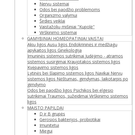
Nervų sistemai
Odos bei paodžio problemoms
Organizmo valymui
Širdies veiklai
Vaistažolių mišiniai "Kupolė"
Virškinimo sistemai
GAMYBINIAI HOMEOPATINIAI VAISTAI
Akių ligos
Ausų ligos
Endokrininės ir medžiagų
apykaitos ligos
Ginekologija
Imuninės sistemos sutrikimai
Judėjimo - atramos
sistemos susirgimai
Kraujotakos sistemos ligos
Kvėpavimo sistemos ligos
Lytinės bei šlapimo sistemos ligos
Navikai
Nervų
sistemos ligos
Nėštumas, gimdymas, laikotarpis po
gimdymo
Odos bei paodžio ligos
Psichikos bei elgesio
sutrikimai
Traumos, sužeidimai
Virškinimo sistemos
ligos
MAISTO PAPILDAI
D ir B grupės
Gerosios bakterijos, probiotikai
Imunitetui
Miegui