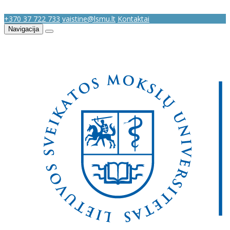
+370 37 722 733
vaistine@lsmu.lt
Kontaktai
Navigacija