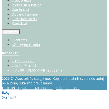
Visos prekės
Prekės su nuolaida
Gamintojai
Dovanų kuponai
Svetainės medis
Kontaktai
Klientams
Klientams
Užsakymų istorija
Kontaktai
+37037722733
vaistine@lsmu.lt
I–V 8:00 - 18:00 VI-VII nedirbame
2026 © Visos teisės saugomos. Kopijuoti, platinti svetainės turinį
be autorių sutikimo draudžiama.
Elektroninių parduotuvių nuoma
-
eshoprent.com
Rašyti
Skambinti