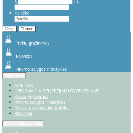
€
- €
Paieška
Valyti
Filtruoti
Prekių grąžinimas
Rekvizitai
Pirkimo sąlygos ir taisyklės
Informacija
APIE MUS
INFORMACIJA BEI ĮSPĖJIMAI GYVENTOJAMS
Prekių grąžinimas
Pirkimo sąlygos ir taisyklės
Privatumo ir slapukų politika
Rekvizitai
Klientų aptarnavimas