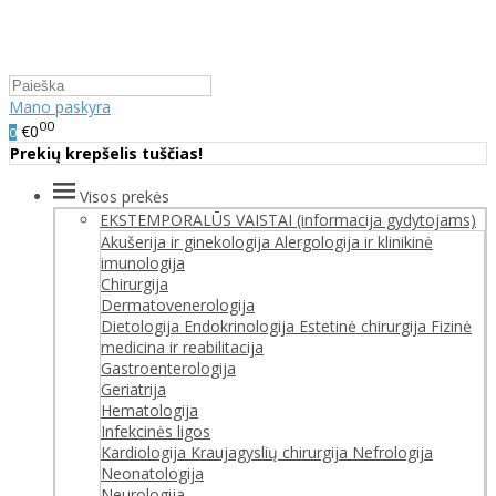
Mano paskyra
00
€0
0
Prekių krepšelis tuščias!
Visos prekės
EKSTEMPORALŪS VAISTAI (informacija gydytojams)
Akušerija ir ginekologija
Alergologija ir klinikinė
imunologija
Chirurgija
Dermatovenerologija
Dietologija
Endokrinologija
Estetinė chirurgija
Fizinė
medicina ir reabilitacija
Gastroenterologija
Geriatrija
Hematologija
Infekcinės ligos
Kardiologija
Kraujagyslių chirurgija
Nefrologija
Neonatologija
Neurologija