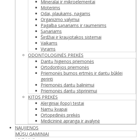
Mineralai ir mikroelementai
Moterims
Odai, plaukams, nagams
Organizmo valymui
Pagalba sąnariams ir raumenims
Sąnariams
Širdžiai ir kraujotakos sistemai
Vaikams
Vyrams
ODONTOLOGINĖS PREKĖS
Dantų higienos priemonės
Ortodontijos priemonės
Priemonės burnos ertmės ir dantų būklei
gerinti
Priemonės dantų balinimui
Priemonės dantų stiprinimui
KITOS PREKĖS
Alerginiai (lopo) testai
Namų kvapai
Ortopedinės prekės
Medicininė apranga ir avalynė
NAUJIENOS
MŪSŲ GAMINIAI