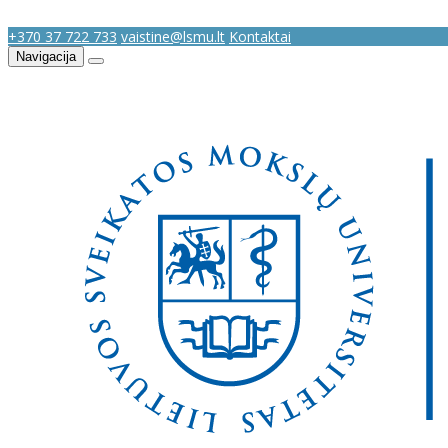
+370 37 722 733
vaistine@lsmu.lt
Kontaktai
Navigacija