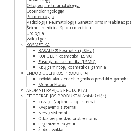
Ortopedija ir traumatologija
Otorinolaringologija
Pulmonologija
Radiologija
Reumatologija
Sanatorijoms ir reabilitacij
Šeimos medicina
Sporto medicina
Urologija
Vaikų ligos
KOSMETIKA
BASALIS® kosmetika (LSMU)
KUPOLÉ™ kosmetika (LSMU)
Fasuojama kosmetika (LSMU)
Kitų gamintojų kosmetikos gaminiai
ENDOBIOGENIKOS PRODUKTAI
Individualaus endobiogenikos produkto gamyba
Monotinktūros
AROMATERAPIJOS PRODUKTAI
FITOTERAPIJOS PRODUKTAI (vaistažolės)
Inkstų - šlapimo takų sistemai
Kvėpavimo sistemai
Nervų sistemai
Odos bei paodžio problemoms
Organizmo valymui
Širdies veiklai