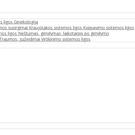
s ligos
Ginekologija
mos susirgimai
Kraujotakos sistemos ligos
Kvėpavimo sistemos ligos
mos ligos
Nėštumas, gimdymas, laikotarpis po gimdymo
Traumos, sužeidimai
Virškinimo sistemos ligos