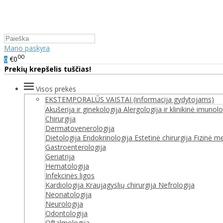
Mano paskyra
00
€0
0
Prekių krepšelis tuščias!
Visos prekės
EKSTEMPORALŪS VAISTAI (informacija gydytojams)
Akušerija ir ginekologija
Alergologija ir klinikinė imunolo
Chirurgija
Dermatovenerologija
Dietologija
Endokrinologija
Estetinė chirurgija
Fizinė med
Gastroenterologija
Geriatrija
Hematologija
Infekcinės ligos
Kardiologija
Kraujagyslių chirurgija
Nefrologija
Neonatologija
Neurologija
Odontologija
Oftalmologija