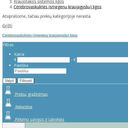
Kraujotakos sistemos ligos
Cerebrovaskulinės (smegenų kraujagyslių) ligos
Atsiprašome, tačiau prekių kategorijoje nerasta.
Grįžti
Cerebrovaskulinės (smegenų kraujagyslių) ligos
Filtras
Kaina
€
- €
Paieška
Valyti
Filtruoti
Prekių grąžinimas
Rekvizitai
Pirkimo sąlygos ir taisyklės
Informacija