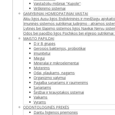
Vaistažolių mišiniai "Kupolė"
Virškinimo sistemai
GAMYBINIAI HOMEOPATINIAI VAISTAI
Akių ligos
Ausų ligos
Endokrininės ir medžiagų apykaito
Imuninės sistemos sutrikimai
Judėjimo - atramos siste
Lytinės bei šlapimo sistemos ligos
Navikai
Nervų siste
Odos bei paodžio ligos
Psichikos bei elgesio sutrikimai
MAISTO PAPILDAI
D ir B grupės
Gerosios bakterijos, probiotikai
Imunitetui
Miegui
Mineralai ir mikroelementai
Moterims
Odai, plaukams, nagams
Organizmo valymui
Pagalba sąnariams ir raumenims
Sąnariams
Širdžiai ir kraujotakos sistemai
Vaikams
Vyrams
ODONTOLOGINĖS PREKĖS
Dantų higienos priemonės