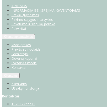
APIE MUS
INFORMACIJA BEI ĮSPĖJIMAI GYVENTOJAMS
Prekių grąžinimas
Pirkimo sąlygos ir taisyklės
Privatumo ir slapukų politika
Rekvizitai
Klientų aptarnavimas
Visos prekės
Prekės su nuolaida
Gamintojai
Dovanų kuponai
Svetainės medis
Kontaktai
Klientams
Klientams
Užsakymų istorija
Kontaktai
+37037722733