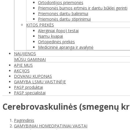
Ortodontijos priemonės
Priemonės burnos ertmės ir dantų būklei gerinti
Priemonės dantų balinimui
Priemonės dantų stiprinimui
KITOS PREKĖS
Alerginiai (lopo) testai
Namų kvapai
Ortopedinės prekės
Medicininė apranga ir avalynė
NAUJIENOS
MŪSŲ GAMINIAI
APIE MUS
AKCIJOS
DOVANŲ KUPONAS
GAMYBA LSMU VAISTINĖJE
PASP produktai
PASP specialistai
Cerebrovaskulinės (smegenų kra
Pagrindinis
GAMYBINIAI HOMEOPATINIAI VAISTAI