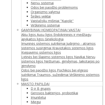
Nervų sistemai
Odos bei paodžio problemoms
Organizmo valymui
Širdies veiklai
Vaistažolių mišiniai "Kupolė"
Virškinimo sistemai
GAMYBINIAI HOMEOPATINIAI VAISTAI
Akių ligos
Ausų ligos
Endokrininės ir medžiagų
apykaitos ligos
Ginekologija
Imuninės sistemos sutrikimai
Judėjimo - atramos
sistemos susirgimai
Kraujotakos sistemos ligos
Kvėpavimo sistemos ligos
Lytinės bei šlapimo sistemos ligos
Navikai
Nervų
sistemos ligos
Nėštumas, gimdymas, laikotarpis po
gimdymo
Odos bei paodžio ligos
Psichikos bei elgesio
sutrikimai
Traumos, sužeidimai
Virškinimo sistemos
ligos
MAISTO PAPILDAI
D ir B grupės
Gerosios bakterijos, probiotikai
Imunitetui
Miegui