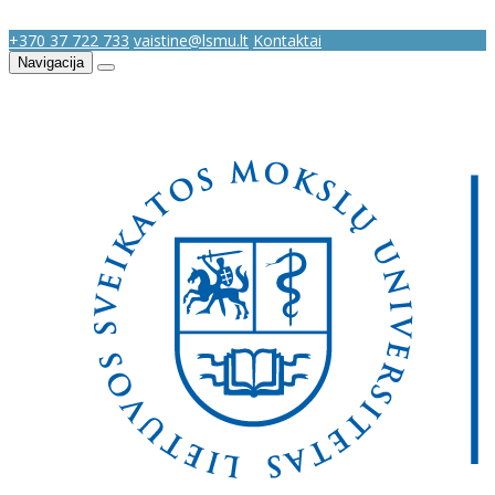
+370 37 722 733
vaistine@lsmu.lt
Kontaktai
Navigacija