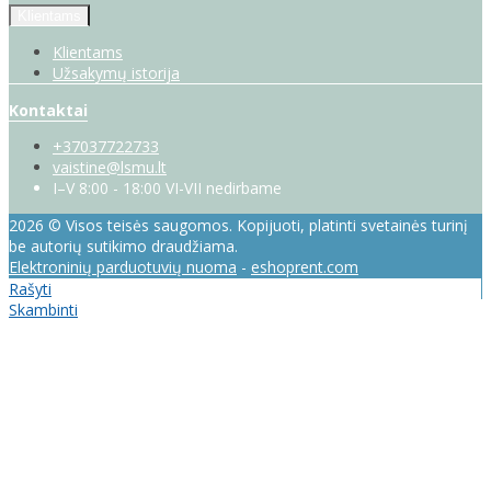
Klientams
Klientams
Užsakymų istorija
Kontaktai
+37037722733
vaistine@lsmu.lt
I–V 8:00 - 18:00 VI-VII nedirbame
2026 © Visos teisės saugomos. Kopijuoti, platinti svetainės turinį
be autorių sutikimo draudžiama.
Elektroninių parduotuvių nuoma
-
eshoprent.com
Rašyti
Skambinti