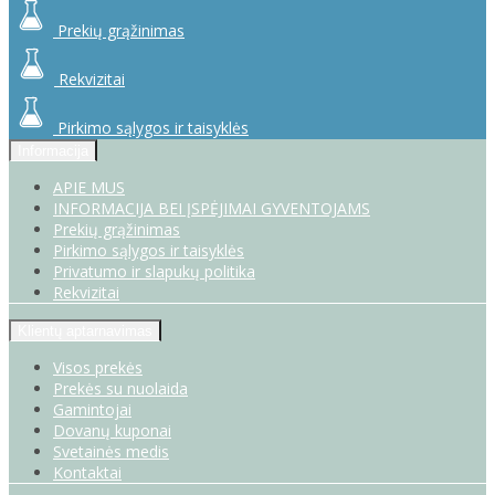
Prekių grąžinimas
Rekvizitai
Pirkimo sąlygos ir taisyklės
Informacija
APIE MUS
INFORMACIJA BEI ĮSPĖJIMAI GYVENTOJAMS
Prekių grąžinimas
Pirkimo sąlygos ir taisyklės
Privatumo ir slapukų politika
Rekvizitai
Klientų aptarnavimas
Visos prekės
Prekės su nuolaida
Gamintojai
Dovanų kuponai
Svetainės medis
Kontaktai