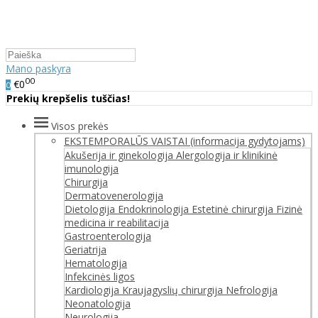
Mano paskyra
00
€0
0
Prekių krepšelis tuščias!
Visos prekės
EKSTEMPORALŪS VAISTAI (informacija gydytojams)
Akušerija ir ginekologija
Alergologija ir klinikinė
imunologija
Chirurgija
Dermatovenerologija
Dietologija
Endokrinologija
Estetinė chirurgija
Fizinė
medicina ir reabilitacija
Gastroenterologija
Geriatrija
Hematologija
Infekcinės ligos
Kardiologija
Kraujagyslių chirurgija
Nefrologija
Neonatologija
Neurologija