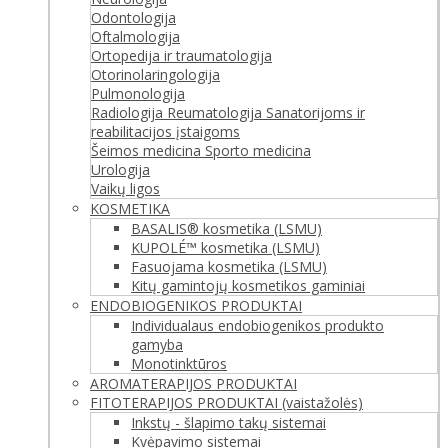
Odontologija
Oftalmologija
Ortopedija ir traumatologija
Otorinolaringologija
Pulmonologija
Radiologija
Reumatologija
Sanatorijoms ir
reabilitacijos įstaigoms
Šeimos medicina
Sporto medicina
Urologija
Vaikų ligos
KOSMETIKA
BASALIS® kosmetika (LSMU)
KUPOLÉ™ kosmetika (LSMU)
Fasuojama kosmetika (LSMU)
Kitų gamintojų kosmetikos gaminiai
ENDOBIOGENIKOS PRODUKTAI
Individualaus endobiogenikos produkto
gamyba
Monotinktūros
AROMATERAPIJOS PRODUKTAI
FITOTERAPIJOS PRODUKTAI (vaistažolės)
Inkstų - šlapimo takų sistemai
Kvėpavimo sistemai