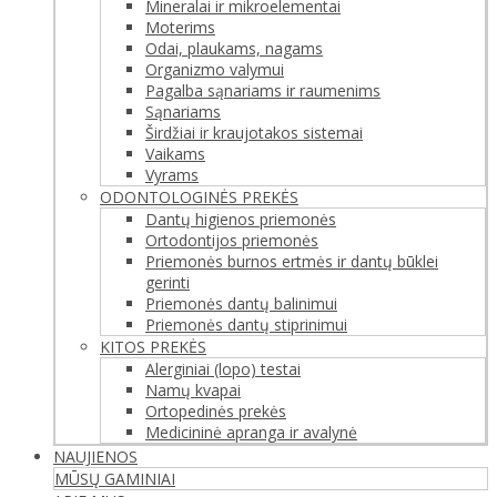
Mineralai ir mikroelementai
Moterims
Odai, plaukams, nagams
Organizmo valymui
Pagalba sąnariams ir raumenims
Sąnariams
Širdžiai ir kraujotakos sistemai
Vaikams
Vyrams
ODONTOLOGINĖS PREKĖS
Dantų higienos priemonės
Ortodontijos priemonės
Priemonės burnos ertmės ir dantų būklei
gerinti
Priemonės dantų balinimui
Priemonės dantų stiprinimui
KITOS PREKĖS
Alerginiai (lopo) testai
Namų kvapai
Ortopedinės prekės
Medicininė apranga ir avalynė
NAUJIENOS
MŪSŲ GAMINIAI