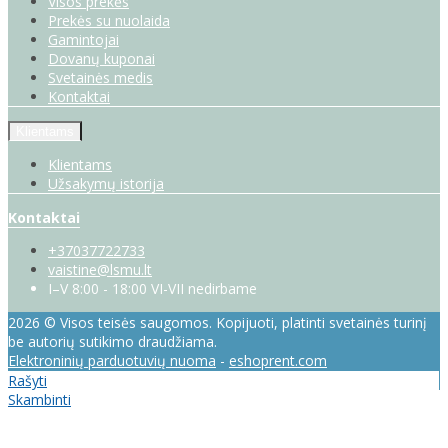
Visos prekės
Prekės su nuolaida
Gamintojai
Dovanų kuponai
Svetainės medis
Kontaktai
Klientams
Klientams
Užsakymų istorija
Kontaktai
+37037722733
vaistine@lsmu.lt
I–V 8:00 - 18:00 VI-VII nedirbame
2026 © Visos teisės saugomos. Kopijuoti, platinti svetainės turinį
be autorių sutikimo draudžiama.
Elektroninių parduotuvių nuoma
-
eshoprent.com
Rašyti
Skambinti