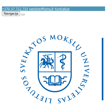
+370 37 722 733
vaistine@lsmu.lt
Kontaktai
Navigacija