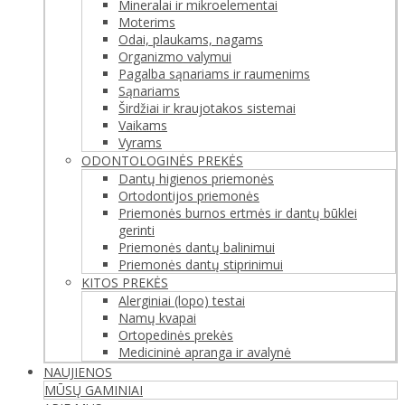
Mineralai ir mikroelementai
Moterims
Odai, plaukams, nagams
Organizmo valymui
Pagalba sąnariams ir raumenims
Sąnariams
Širdžiai ir kraujotakos sistemai
Vaikams
Vyrams
ODONTOLOGINĖS PREKĖS
Dantų higienos priemonės
Ortodontijos priemonės
Priemonės burnos ertmės ir dantų būklei
gerinti
Priemonės dantų balinimui
Priemonės dantų stiprinimui
KITOS PREKĖS
Alerginiai (lopo) testai
Namų kvapai
Ortopedinės prekės
Medicininė apranga ir avalynė
NAUJIENOS
MŪSŲ GAMINIAI