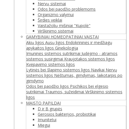
Nervų sistemai
Odos bei paodžio problemoms
Organizmo valymui
Širdies veiklai
Vaistažolių mišiniai "Kupolė"
Virškinimo sistemai
GAMYBINIAI HOMEOPATINIAI VAISTAI
Akių ligos
Ausų ligos
Endokrininės ir medžiagų
apykaitos ligos
Ginekologija
Imuninės sistemos sutrikimai
Judėjimo - atramos
sistemos susirgimai
Kraujotakos sistemos ligos
Kvėpavimo sistemos ligos
Lytinės bei šlapimo sistemos ligos
Navikai
Nervų
sistemos ligos
Nėštumas, gimdymas, laikotarpis po
gimdymo
Odos bei paodžio ligos
Psichikos bei elgesio
sutrikimai
Traumos, sužeidimai
Virškinimo sistemos
ligos
MAISTO PAPILDAI
D ir B grupės
Gerosios bakterijos, probiotikai
Imunitetui
Miegui