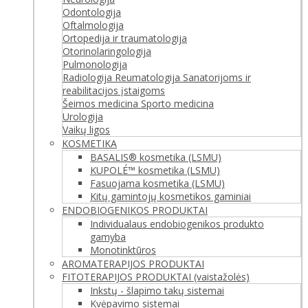
Odontologija
Oftalmologija
Ortopedija ir traumatologija
Otorinolaringologija
Pulmonologija
Radiologija
Reumatologija
Sanatorijoms ir
reabilitacijos įstaigoms
Šeimos medicina
Sporto medicina
Urologija
Vaikų ligos
KOSMETIKA
BASALIS® kosmetika (LSMU)
KUPOLÉ™ kosmetika (LSMU)
Fasuojama kosmetika (LSMU)
Kitų gamintojų kosmetikos gaminiai
ENDOBIOGENIKOS PRODUKTAI
Individualaus endobiogenikos produkto
gamyba
Monotinktūros
AROMATERAPIJOS PRODUKTAI
FITOTERAPIJOS PRODUKTAI (vaistažolės)
Inkstų - šlapimo takų sistemai
Kvėpavimo sistemai