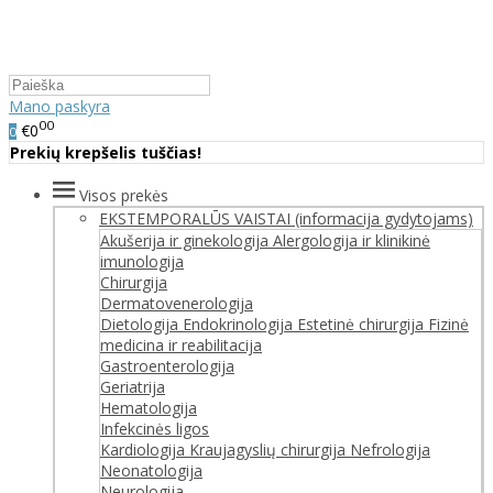
Mano paskyra
00
€0
0
Prekių krepšelis tuščias!
Visos prekės
EKSTEMPORALŪS VAISTAI (informacija gydytojams)
Akušerija ir ginekologija
Alergologija ir klinikinė
imunologija
Chirurgija
Dermatovenerologija
Dietologija
Endokrinologija
Estetinė chirurgija
Fizinė
medicina ir reabilitacija
Gastroenterologija
Geriatrija
Hematologija
Infekcinės ligos
Kardiologija
Kraujagyslių chirurgija
Nefrologija
Neonatologija
Neurologija