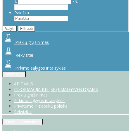
€
- €
Paieška
Valyti
Filtruoti
Prekių grąžinimas
Rekvizitai
Pirkimo sąlygos ir taisyklės
Informacija
APIE MUS
INFORMACIJA BEI ĮSPĖJIMAI GYVENTOJAMS
Prekių grąžinimas
Pirkimo sąlygos ir taisyklės
Privatumo ir slapukų politika
Rekvizitai
Klientų aptarnavimas