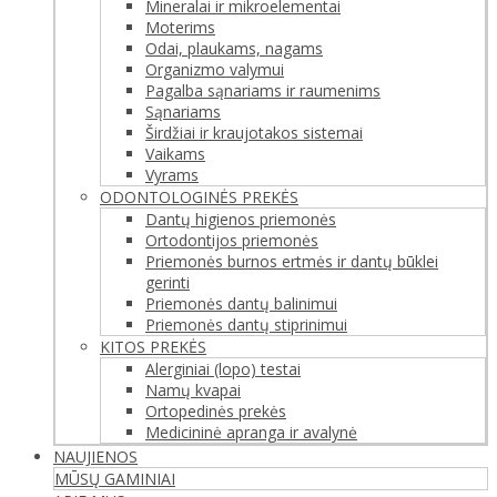
Mineralai ir mikroelementai
Moterims
Odai, plaukams, nagams
Organizmo valymui
Pagalba sąnariams ir raumenims
Sąnariams
Širdžiai ir kraujotakos sistemai
Vaikams
Vyrams
ODONTOLOGINĖS PREKĖS
Dantų higienos priemonės
Ortodontijos priemonės
Priemonės burnos ertmės ir dantų būklei
gerinti
Priemonės dantų balinimui
Priemonės dantų stiprinimui
KITOS PREKĖS
Alerginiai (lopo) testai
Namų kvapai
Ortopedinės prekės
Medicininė apranga ir avalynė
NAUJIENOS
MŪSŲ GAMINIAI