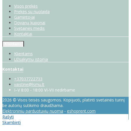
Visos prekės
Prekės su nuolaida
Gamintojai
Dovanų kuponai
Svetainės medis
Kontaktai
Klientams
Klientams
Užsakymų istorija
Kontaktai
+37037722733
vaistine@lsmu.lt
I–V 8:00 - 18:00 VI-VII nedirbame
2026 © Visos teisės saugomos. Kopijuoti, platinti svetainės turinį
be autorių sutikimo draudžiama.
Elektroninių parduotuvių nuoma
-
eshoprent.com
Rašyti
Skambinti