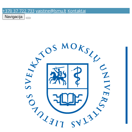
+370 37 722 733
vaistine@lsmu.lt
Kontaktai
Navigacija