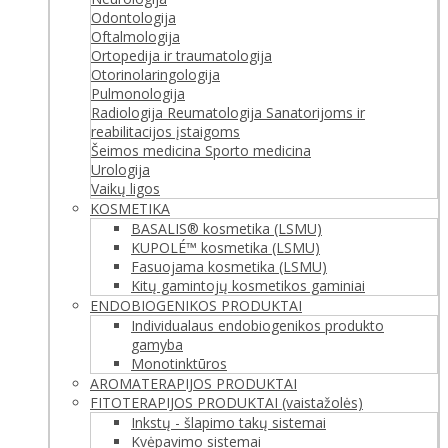
Odontologija
Oftalmologija
Ortopedija ir traumatologija
Otorinolaringologija
Pulmonologija
Radiologija
Reumatologija
Sanatorijoms ir
reabilitacijos įstaigoms
Šeimos medicina
Sporto medicina
Urologija
Vaikų ligos
KOSMETIKA
BASALIS® kosmetika (LSMU)
KUPOLÉ™ kosmetika (LSMU)
Fasuojama kosmetika (LSMU)
Kitų gamintojų kosmetikos gaminiai
ENDOBIOGENIKOS PRODUKTAI
Individualaus endobiogenikos produkto
gamyba
Monotinktūros
AROMATERAPIJOS PRODUKTAI
FITOTERAPIJOS PRODUKTAI (vaistažolės)
Inkstų - šlapimo takų sistemai
Kvėpavimo sistemai