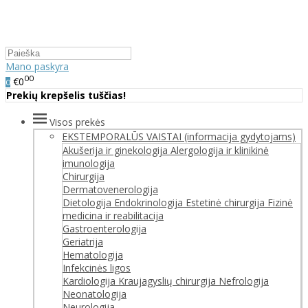
Mano paskyra
00
€0
0
Prekių krepšelis tuščias!
Visos prekės
EKSTEMPORALŪS VAISTAI (informacija gydytojams)
Akušerija ir ginekologija
Alergologija ir klinikinė
imunologija
Chirurgija
Dermatovenerologija
Dietologija
Endokrinologija
Estetinė chirurgija
Fizinė
medicina ir reabilitacija
Gastroenterologija
Geriatrija
Hematologija
Infekcinės ligos
Kardiologija
Kraujagyslių chirurgija
Nefrologija
Neonatologija
Neurologija