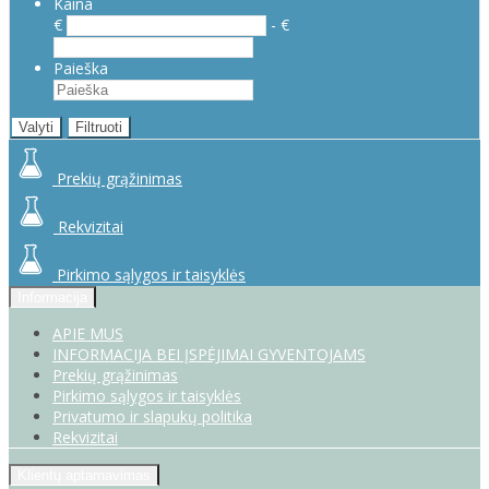
Kaina
€
- €
Paieška
Valyti
Filtruoti
Prekių grąžinimas
Rekvizitai
Pirkimo sąlygos ir taisyklės
Informacija
APIE MUS
INFORMACIJA BEI ĮSPĖJIMAI GYVENTOJAMS
Prekių grąžinimas
Pirkimo sąlygos ir taisyklės
Privatumo ir slapukų politika
Rekvizitai
Klientų aptarnavimas