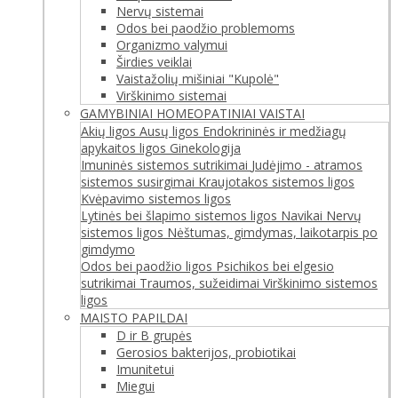
Nervų sistemai
Odos bei paodžio problemoms
Organizmo valymui
Širdies veiklai
Vaistažolių mišiniai "Kupolė"
Virškinimo sistemai
GAMYBINIAI HOMEOPATINIAI VAISTAI
Akių ligos
Ausų ligos
Endokrininės ir medžiagų
apykaitos ligos
Ginekologija
Imuninės sistemos sutrikimai
Judėjimo - atramos
sistemos susirgimai
Kraujotakos sistemos ligos
Kvėpavimo sistemos ligos
Lytinės bei šlapimo sistemos ligos
Navikai
Nervų
sistemos ligos
Nėštumas, gimdymas, laikotarpis po
gimdymo
Odos bei paodžio ligos
Psichikos bei elgesio
sutrikimai
Traumos, sužeidimai
Virškinimo sistemos
ligos
MAISTO PAPILDAI
D ir B grupės
Gerosios bakterijos, probiotikai
Imunitetui
Miegui