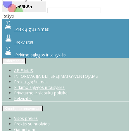
Rašyti
Prekių grąžinimas
Rekvizitai
Pirkimo sąlygos ir taisyklės
Informacija
APIE MUS
INFORMACIJA BEI ĮSPĖJIMAI GYVENTOJAMS
Prekių grąžinimas
Pirkimo sąlygos ir taisyklės
Privatumo ir slapukų politika
Rekvizitai
Klientų aptarnavimas
Visos prekės
Prekės su nuolaida
Gamintojai