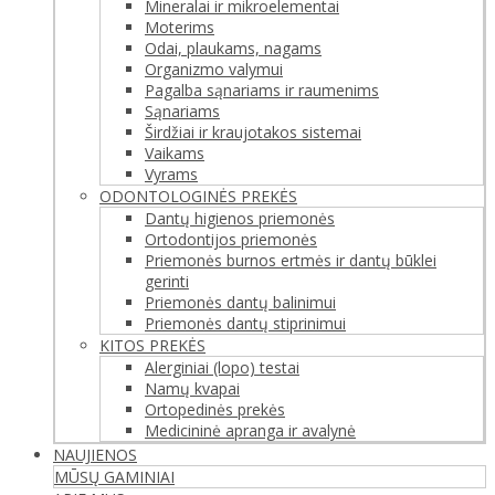
Mineralai ir mikroelementai
Moterims
Odai, plaukams, nagams
Organizmo valymui
Pagalba sąnariams ir raumenims
Sąnariams
Širdžiai ir kraujotakos sistemai
Vaikams
Vyrams
ODONTOLOGINĖS PREKĖS
Dantų higienos priemonės
Ortodontijos priemonės
Priemonės burnos ertmės ir dantų būklei
gerinti
Priemonės dantų balinimui
Priemonės dantų stiprinimui
KITOS PREKĖS
Alerginiai (lopo) testai
Namų kvapai
Ortopedinės prekės
Medicininė apranga ir avalynė
NAUJIENOS
MŪSŲ GAMINIAI