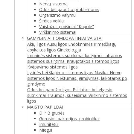
Nervų sistemai
Odos bei paodžio problemoms
Organizmo valymui
Širdies veiklai
Vaistažolių mišiniai "Kupolė"
Virškinimo sistemai
GAMYBINIAI HOMEOPATINIAI VAISTAI
Akių ligos
Ausų ligos
Endokrininės ir medžiagų
apykaitos ligos
Ginekologija
Imuninės sistemos sutrikimai
Judėjimo - atramos
sistemos susirgimai
Kraujotakos sistemos ligos
Kvėpavimo sistemos ligos
Lytinės bei šlapimo sistemos ligos
Navikai
Nervų
sistemos ligos
Nėštumas, gimdymas, laikotarpis po
gimdymo
Odos bei paodžio ligos
Psichikos bei elgesio
sutrikimai
Traumos, sužeidimai
Virškinimo sistemos
ligos
MAISTO PAPILDAI
D ir B grupės
Gerosios bakterijos, probiotikai
Imunitetui
Miegui