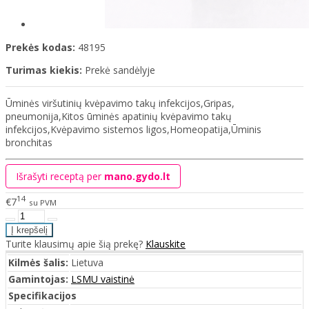
Prekės kodas:
48195
Turimas kiekis:
Prekė sandėlyje
Ūminės viršutinių kvėpavimo takų infekcijos,Gripas,
pneumonija,Kitos ūminės apatinių kvėpavimo takų
infekcijos,Kvėpavimo sistemos ligos,Homeopatija,Ūminis
bronchitas
Išrašyti receptą per
mano.gydo.lt
14
€7
su PVM
Turite klausimų apie šią prekę?
Klauskite
Kilmės šalis:
Lietuva
Gamintojas:
LSMU vaistinė
Specifikacijos