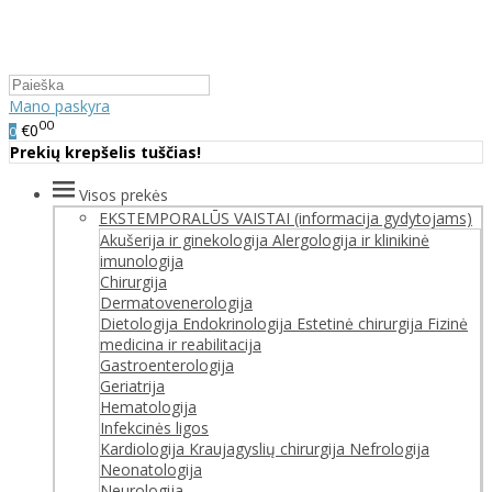
Mano paskyra
00
€0
0
Prekių krepšelis tuščias!
Visos prekės
EKSTEMPORALŪS VAISTAI (informacija gydytojams)
Akušerija ir ginekologija
Alergologija ir klinikinė
imunologija
Chirurgija
Dermatovenerologija
Dietologija
Endokrinologija
Estetinė chirurgija
Fizinė
medicina ir reabilitacija
Gastroenterologija
Geriatrija
Hematologija
Infekcinės ligos
Kardiologija
Kraujagyslių chirurgija
Nefrologija
Neonatologija
Neurologija