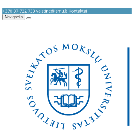
+370 37 722 733
vaistine@lsmu.lt
Kontaktai
Navigacija