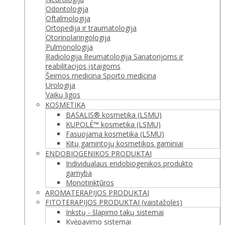
Odontologija
Oftalmologija
Ortopedija ir traumatologija
Otorinolaringologija
Pulmonologija
Radiologija
Reumatologija
Sanatorijoms ir
reabilitacijos įstaigoms
Šeimos medicina
Sporto medicina
Urologija
Vaikų ligos
KOSMETIKA
BASALIS® kosmetika (LSMU)
KUPOLÉ™ kosmetika (LSMU)
Fasuojama kosmetika (LSMU)
Kitų gamintojų kosmetikos gaminiai
ENDOBIOGENIKOS PRODUKTAI
Individualaus endobiogenikos produkto
gamyba
Monotinktūros
AROMATERAPIJOS PRODUKTAI
FITOTERAPIJOS PRODUKTAI (vaistažolės)
Inkstų - šlapimo takų sistemai
Kvėpavimo sistemai