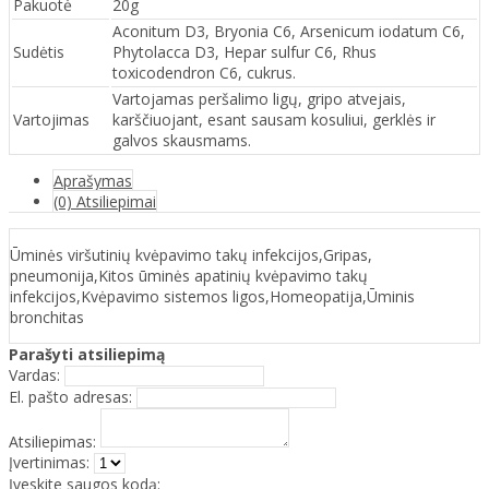
Pakuotė
20g
Aconitum D3, Bryonia C6, Arsenicum iodatum C6,
Sudėtis
Phytolacca D3, Hepar sulfur C6, Rhus
toxicodendron C6, cukrus.
Vartojamas peršalimo ligų, gripo atvejais,
Vartojimas
karščiuojant, esant sausam kosuliui, gerklės ir
galvos skausmams.
Aprašymas
(0) Atsiliepimai
Ūminės viršutinių kvėpavimo takų infekcijos,Gripas,
pneumonija,Kitos ūminės apatinių kvėpavimo takų
infekcijos,Kvėpavimo sistemos ligos,Homeopatija,Ūminis
bronchitas
Parašyti atsiliepimą
Vardas:
El. pašto adresas:
Atsiliepimas:
Įvertinimas:
Įveskite saugos kodą: