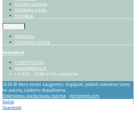
Dovanų kuponai
Svetainės medis
Kontaktai
Klientams
Klientams
Užsakymų istorija
Kontaktai
+37037722733
vaistine@lsmu.lt
I–V 8:00 - 18:00 VI-VII nedirbame
2026 © Visos teisės saugomos. Kopijuoti, platinti svetainės turinį
be autorių sutikimo draudžiama.
Elektroninių parduotuvių nuoma
-
eshoprent.com
Rašyti
Skambinti