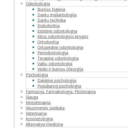
Odontologija
Burnos higiena
Dantų implantologija
Dantų technika
Endodontija
Estetinė odontologija
Kitos odontologijos knygos
Ortodontija
Ortopedinė odontologija
Periodontologija
Terapinė odontologija
Vaikų odontologija
Veido ir burnos chirurgija
Psichologija
Dalykinė psichologija
Populiarioji psichologija
Farmacija. Farmakologija. Fitoterapija
Slauga
Kineziterapija
Visuomenės sveikata
Veterinarija
Kosmetologija
Alternatyvi medicina