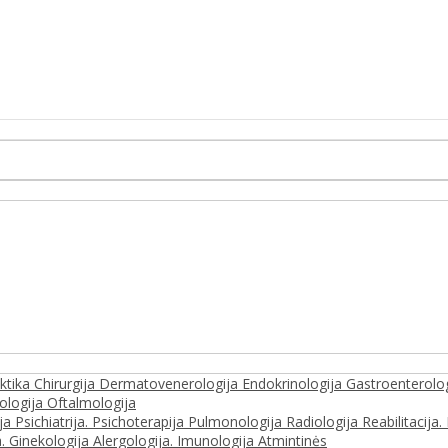
aktika
Chirurgija
Dermatovenerologija
Endokrinologija
Gastroenterolo
ologija
Oftalmologija
ija
Psichiatrija. Psichoterapija
Pulmonologija
Radiologija
Reabilitacija
a. Ginekologija
Alergologija. Imunologija
Atmintinės