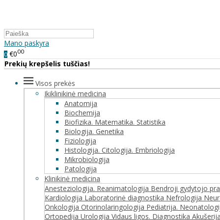
Mano paskyra
00
€0
0
Prekių krepšelis tuščias!
Visos prekės
Ikiklinikinė medicina
Anatomija
Biochemija
Biofizika. Matematika. Statistika
Biologija. Genetika
Fiziologija
Histologija. Citologija. Embriologija
Mikrobiologija
Patologija
Klinikinė medicina
Anesteziologija. Reanimatologija
Bendroji gydytojo pr
Kardiologija
Laboratorinė diagnostika
Nefrologija
Neur
Onkologija
Otorinolaringologija
Pediatrija. Neonatolog
Ortopedija
Urologija
Vidaus ligos. Diagnostika
Akušerij