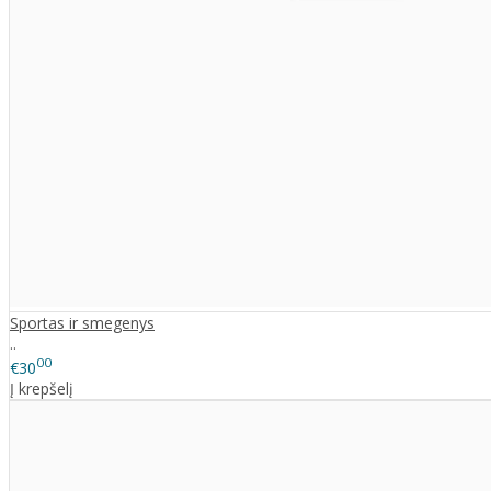
Sportas ir smegenys
..
00
€30
Į krepšelį