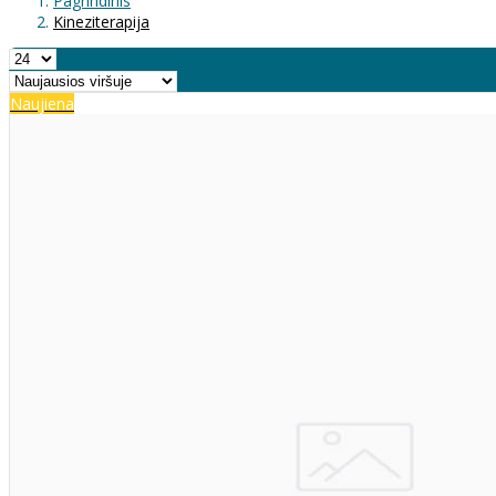
Pagrindinis
Kineziterapija
Naujiena