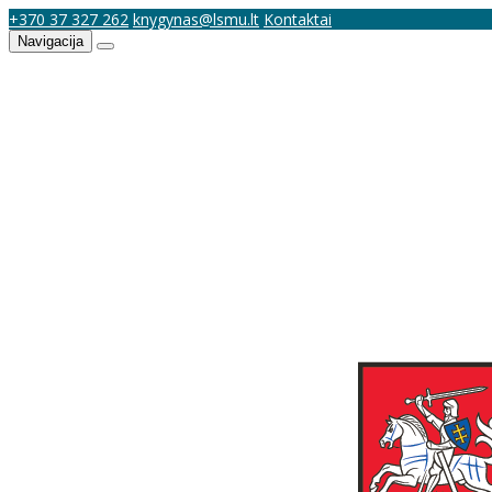
+370 37 327 262
knygynas@lsmu.lt
Kontaktai
Navigacija